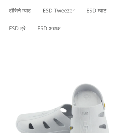
टाँसिने म्याट
ESD Tweezer
ESD म्याट
ESD ट्रे
ESD अध्यक्ष