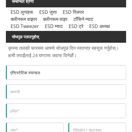
सम्बन्धित श्रेणी
ESD लुगाहरू
ESD जुत्ता
ESD स्लिपर
क्लीनरूम वाइपर
क्लीनरूम वाइप
टाँसिने म्याट
ESD Tweezer
ESD म्याट
ESD ट्रे
ESD अध्यक्ष
सोधपुछ पठाउनुहोस्
कृपया तलको फारममा आफ्नो सोधपुछ दिन स्वतन्त्र महसुस गर्नुहोस्।
हामी तपाईंलाई 24 घण्टामा जवाफ दिनेछौं।