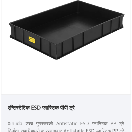
एन्टिस्टेटिक ESD प्लास्टिक पीपी ट्रे
Xinlida उच्च गुणस्तरको Antistatic ESD प्लास्टिक PP ट्रे
निर्माता, तपाईं हाम्रो कारखानाबाट Antistatic ESD प्लास्टिक PP ट्रे