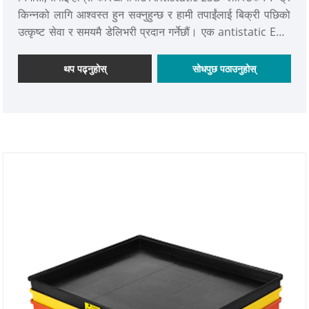
किन्नको लागि आश्वस्त हुन सक्नुहुन्छ र हामी तपाईंलाई बिक्री पछिको
उत्कृष्ट सेवा र समयमै डेलिभरी प्रदान गर्नेछौं। एक antistatic ESD
(इलेक्ट्रोस्टेटिक डिस्चार्ज) प्लास्टिक PP ट्रे हो। इलेक्ट्रोनिक
कम्पोनेन्ट र उपकरणहरूको ढुवानी र भण्डारणको क्रममा स्थिर बिजुली
थप पढ्नुहोस्
सोधपुछ पठाउनुहोस्
निर्माण र डिस्चार्ज रोक्नको लागि डिजाइन गरिएको ट्रेको प्रकार।