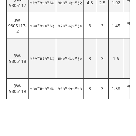
५९५*५४५*३७
५७५*५३५*३२
4.5
2.5
1.92
9805117
रं
3W-
अनुकू
9805117-
५५०*५५०*३३
५२५*५२५*३०
3
3
1.45
रं
2
3W-
४९५*४९५*३२
४७०*४७०*३०
3
3
1.6
का
9805118
3W-
अनुकू
५५०*४५५*४७
५१५*४१५*४५
3
3
1.58
9805119
रं