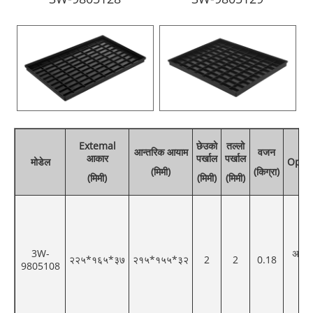
Extemal
छेउको
तल्लो
आन्तरिक आयाम
वजन
आकार
पर्खाल
पर्खाल
मोडेल
Opt.c
(मिमी)
(किग्रा)
(मिमी)
(मिमी)
(मिमी)
3W-
अनुकू
२२५*१६५*३७
२१५*१५५*३२
2
2
0.18
9805108
रं