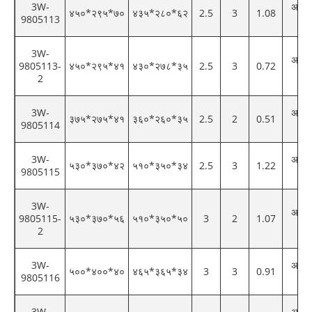
3W-
अनुकू
४५०*२९५*७०
४३५*२८०*६२
2.5
3
1.08
9805113
रं
3W-
अनुकू
9805113-
४५०*२९५*४१
४३०*२७८*३५
2.5
3
0.72
रं
2
3W-
अनुकू
३७५*२७५*४१
३६०*२६०*३५
2.5
2
0.51
9805114
रं
3W-
अनुकू
५३०*३७०*४२
५१०*३५०*३४
2.5
3
1.22
9805115
रं
3W-
अनुकू
9805115-
५३०*३७०*५६
५१०*३५०*५०
3
2
1.07
रं
2
3W-
अनुकू
५००*४००*४०
४६५*३६५*३४
3
3
0.91
9805116
रं
3W-
अनुकू