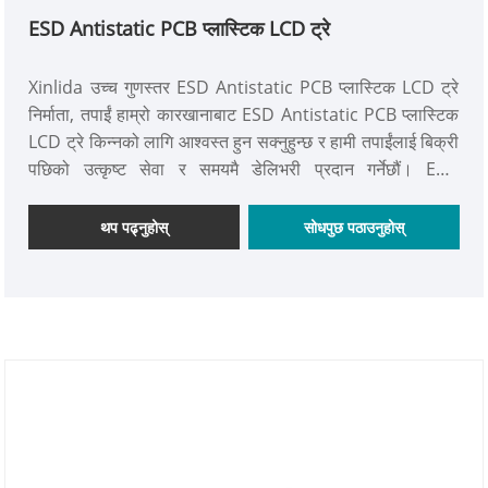
ESD Antistatic PCB प्लास्टिक LCD ट्रे
Xinlida उच्च गुणस्तर ESD Antistatic PCB प्लास्टिक LCD ट्रे
निर्माता, तपाईं हाम्रो कारखानाबाट ESD Antistatic PCB प्लास्टिक
LCD ट्रे किन्नको लागि आश्वस्त हुन सक्नुहुन्छ र हामी तपाईंलाई बिक्री
पछिको उत्कृष्ट सेवा र समयमै डेलिभरी प्रदान गर्नेछौं। ESD
Antistatic PCB प्लास्टिक LCD ट्रे एक हो। संवेदनशील
इलेक्ट्रोनिक उपकरणहरू, विशेष गरी लिक्विड क्रिस्टल डिस्प्ले
थप पढ्नुहोस्
सोधपुछ पठाउनुहोस्
(LCDs) लाई इलेक्ट्रोस्टेटिक डिस्चार्ज (ESD) को सम्भावित हानिबाट
जोगाउन डिजाइन गरिएको विशेष कम्पोनेन्ट।