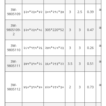
3W-
अनुकू
३२०*२३०*४२
३०५*२१८*३७
3
2.5
0.39
9805109
रं
3W-
अनुकू
9805109-
३२०*२३५*५८
305*220*52
3
3
0.47
रं
2
3W-
अनुकू
२८५*१९५*२६
२७५*१८५*२३
3
3
0.26
9805110
रं
3W-
अनुकू
३७५*३१०*२८
३६०*२९३*२२
3.5
3
0.51
9805111
रं
3W-
अनुकू
४६०*३१५*४०
४२०*२९५*३०
2
3
0.73
9805112
रं