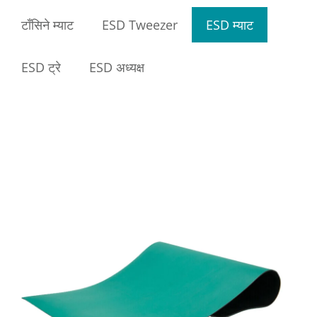
टाँसिने म्याट
ESD Tweezer
ESD म्याट
ESD ट्रे
ESD अध्यक्ष