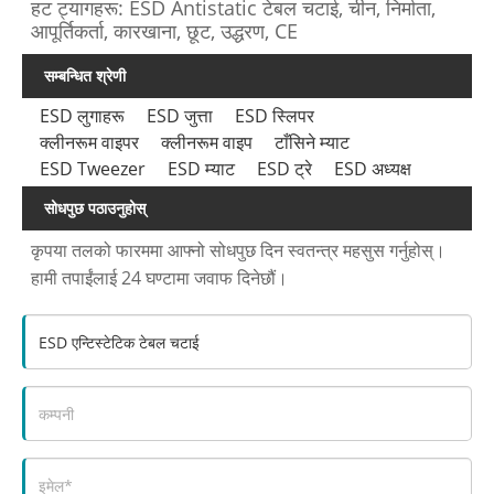
हट ट्यागहरू: ESD Antistatic टेबल चटाई, चीन, निर्माता,
आपूर्तिकर्ता, कारखाना, छूट, उद्धरण, CE
सम्बन्धित श्रेणी
ESD लुगाहरू
ESD जुत्ता
ESD स्लिपर
क्लीनरूम वाइपर
क्लीनरूम वाइप
टाँसिने म्याट
ESD Tweezer
ESD म्याट
ESD ट्रे
ESD अध्यक्ष
सोधपुछ पठाउनुहोस्
कृपया तलको फारममा आफ्नो सोधपुछ दिन स्वतन्त्र महसुस गर्नुहोस्।
हामी तपाईंलाई 24 घण्टामा जवाफ दिनेछौं।