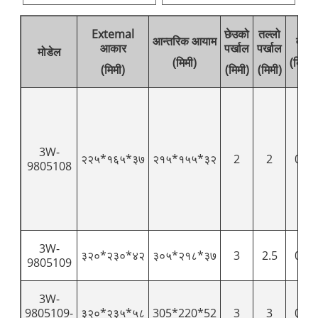
Extemal
छेउको
तल्लो
आन्तरिक आयाम
वजन
आकार
पर्खाल
पर्खाल
मोडेल
(मिमी)
(किग्रा
(मिमी)
(मिमी)
(मिमी)
3W-
२२५*१६५*३७
२१५*१५५*३२
2
2
0.18
9805108
3W-
३२०*२३०*४२
३०५*२१८*३७
3
2.5
0.39
9805109
3W-
9805109-
३२०*२३५*५८
305*220*52
3
3
0.47