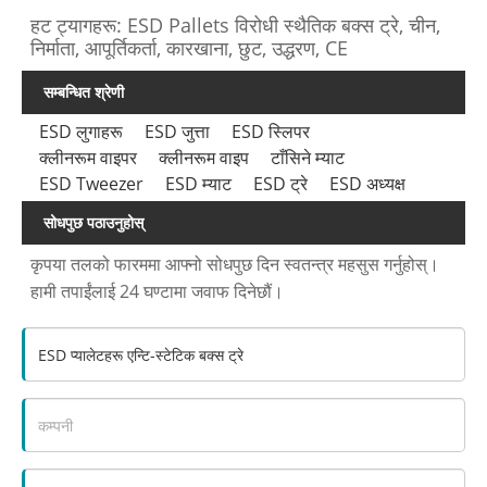
हट ट्यागहरू: ESD Pallets विरोधी स्थैतिक बक्स ट्रे, चीन,
निर्माता, आपूर्तिकर्ता, कारखाना, छुट, उद्धरण, CE
सम्बन्धित श्रेणी
ESD लुगाहरू
ESD जुत्ता
ESD स्लिपर
क्लीनरूम वाइपर
क्लीनरूम वाइप
टाँसिने म्याट
ESD Tweezer
ESD म्याट
ESD ट्रे
ESD अध्यक्ष
सोधपुछ पठाउनुहोस्
कृपया तलको फारममा आफ्नो सोधपुछ दिन स्वतन्त्र महसुस गर्नुहोस्।
हामी तपाईंलाई 24 घण्टामा जवाफ दिनेछौं।