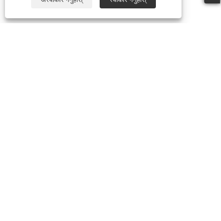
+86-769-87989708
dgdgxld@163.com
प्रतिलिपि अधिकार © 2024 Dongguan Xin Lida Anti-static
Products Co., Ltd. सबै अधिकार सुरक्षित।