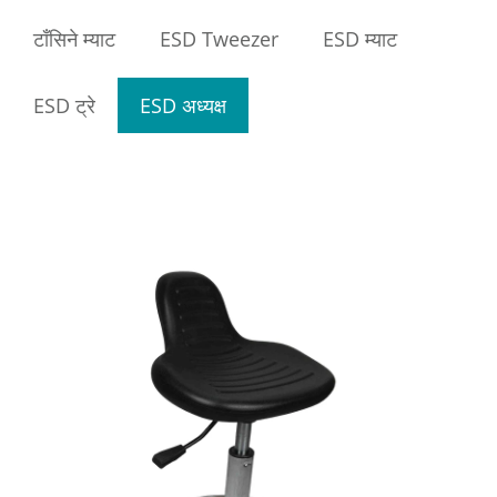
टाँसिने म्याट
ESD Tweezer
ESD म्याट
ESD ट्रे
ESD अध्यक्ष