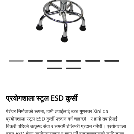
प्रयोगशाला स्टूल ESD कुर्सी
पेशेवर निर्माताको रूपमा, हामी तपाईंलाई उच्च गुणस्तर Xinlida
प्रयोगशाला स्टूल ESD कुर्सी प्रदान गर्न चाहन्छौं। र हामी तपाईंलाई
बिक्री पछिको उत्कृष्ट सेवा र समयमै डेलिभरी प्रदान गर्नेछौं। प्रयोगशाला
स्टूल ESD चेयर प्रयोगशालाहरू र काम गर्ने वातावरणहरूको लागि तयार