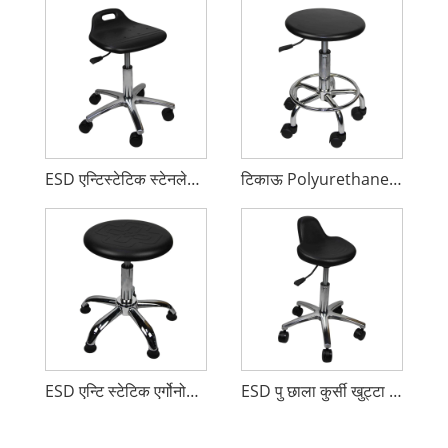
ESD एन्टिस्टेटिक स्टेनलेस कुर्सी
टिकाऊ Polyurethane ESD प्रयोगशाला कुर्सी
ESD एन्टि स्टेटिक एर्गोनोमिक ल्याब चेयर
ESD पु छाला कुर्सी खुट्टा आराम