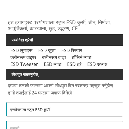
हट ट्यागहरू: प्रयोगशाला स्टूल ESD कुर्सी, चीन, निर्माता,
आपूर्तिकर्ता, कारखाना, छूट, उद्धरण, CE
सम्बन्धित श्रेणी
ESD लुगाहरू
ESD जुत्ता
ESD स्लिपर
क्लीनरूम वाइपर
क्लीनरूम वाइप
टाँसिने म्याट
ESD Tweezer
ESD म्याट
ESD ट्रे
ESD अध्यक्ष
सोधपुछ पठाउनुहोस्
कृपया तलको फारममा आफ्नो सोधपुछ दिन स्वतन्त्र महसुस गर्नुहोस्।
हामी तपाईंलाई 24 घण्टामा जवाफ दिनेछौं।