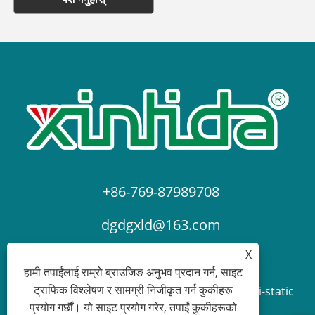
+86-769-87989708
dgdgxld@163.com
X
हामी तपाईंलाई राम्रो ब्राउजिङ अनुभव प्रदान गर्न, साइट
ट्राफिक विश्लेषण र सामग्री निजीकृत गर्न कुकीहरू
प्रतिलिपि अधिकार © 2024 Dongguan Xin Lida Anti-static
प्रयोग गर्छौं। यो साइट प्रयोग गरेर, तपाईं कुकीहरूको
Products Co., Ltd. सबै अधिकार सुरक्षित।